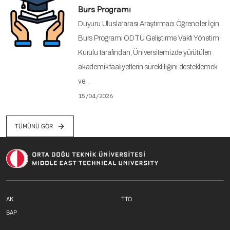
Burs Programı
Duyuru Uluslararası Araştırmacı Öğrenciler İçin
Burs Programı ODTÜ Geliştirme Vakfı Yönetim
Kurulu tarafından, Üniversitemizde yürütülen
akademik faaliyetlerin sürekliliğini desteklemek
ve…
15/04/2026
TÜMÜNÜ GÖR
Footer menu 1 TR
Footer menu 2 T
AK
TTO
Footer menu 3 TR
BAP