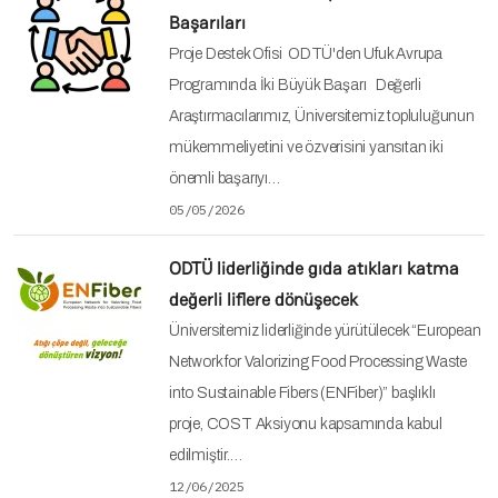
Başarıları
Proje Destek Ofisi ODTÜ'den Ufuk Avrupa
Programında İki Büyük Başarı Değerli
Araştırmacılarımız, Üniversitemiz topluluğunun
mükemmeliyetini ve özverisini yansıtan iki
önemli başarıyı…
05/05/2026
ODTÜ liderliğinde gıda atıkları katma
değerli liflere dönüşecek
Üniversitemiz liderliğinde yürütülecek “European
Network for Valorizing Food Processing Waste
into Sustainable Fibers (ENFiber)” başlıklı
proje, COST Aksiyonu kapsamında kabul
edilmiştir.…
12/06/2025