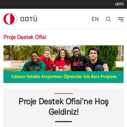
İki
Ana içeriğe atla
ODTÜ
EN
Proje Destek Ofisi
Önceki
Sonr
Proje Destek Ofisi'ne Hoş
Geldiniz!