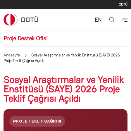
İki
Ana içeriğe atla
ODTÜ
EN
Proje Destek Ofisi
Anasayfa
Sosyal Araştırmalar ve Yenilik Enstitüsü (SAYE) 2026
Proje Teklif Çağrısı Açıldı
Sosyal Araştırmalar ve Yenilik
Enstitüsü (SAYE) 2026 Proje
Teklif Çağrısı Açıldı
PROJE TEKLIF ÇAĞRISI