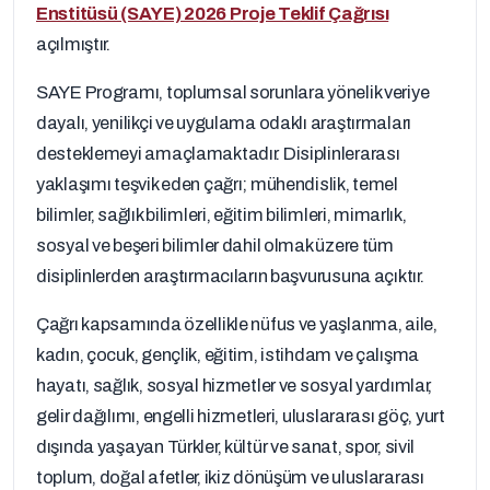
Enstitüsü (SAYE) 2026 Proje Teklif Çağrısı
açılmıştır.
SAYE Programı, toplumsal sorunlara yönelik veriye
dayalı, yenilikçi ve uygulama odaklı araştırmaları
desteklemeyi amaçlamaktadır. Disiplinlerarası
yaklaşımı teşvik eden çağrı; mühendislik, temel
bilimler, sağlık bilimleri, eğitim bilimleri, mimarlık,
sosyal ve beşeri bilimler dahil olmak üzere tüm
disiplinlerden araştırmacıların başvurusuna açıktır.
Çağrı kapsamında özellikle nüfus ve yaşlanma, aile,
kadın, çocuk, gençlik, eğitim, istihdam ve çalışma
hayatı, sağlık, sosyal hizmetler ve sosyal yardımlar,
gelir dağılımı, engelli hizmetleri, uluslararası göç, yurt
dışında yaşayan Türkler, kültür ve sanat, spor, sivil
toplum, doğal afetler, ikiz dönüşüm ve uluslararası