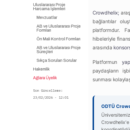
Uluslararası Proje
Harcama İşlemleri
Crowdhelix;
araşt
Mevzuatlar
bağlantılar olu
AB ve Uluslararası Proje
platformdur. F
Formları
hibeleriyle finan
Ön Mali Kontrol Formları
arasında
konsor
AB ve Uluslararası Proje
Süreçleri
Sıkça Sorulan Sorular
Platformun
yap
Hakemlik
paydaşların işb
Ağlara Üyelik
sunması kolaylaşt
Son Güncelleme
23/02/2026 - 12:01
ODTÜ Crowdh
Üniversitemiz
Crowdhelix'e 
koordinatörlü