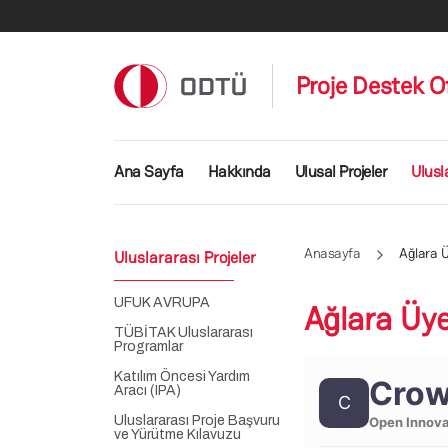
Ana içeriğe atla
Proje Destek Of
Ana gezinti menüsü
Ana Sayfa
Hakkında
Ulusal Projeler
Ulusl
Anasayfa
Ağlara Ü
Uluslararası Projeler
UFUK AVRUPA
Ağlara Üye
TÜBİTAK Uluslararası
Programlar
Katılım Öncesi Yardım
Crow
Aracı (IPA)
C
Uluslararası Proje Başvuru
Open Innova
ve Yürütme Kılavuzu