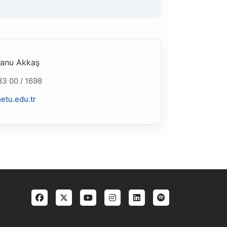
Banu Akkaş
83 00 / 1698
etu.edu.tr
enu 3 TR
Social menu