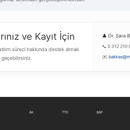
rınız ve Kayıt İçin
👤 Dr. Sara 
📞 0 312 210 
atılım süreci hakkında destek almak
✉️
bakkas@m
e geçebilirsiniz.
Footer menu 1 TR
Footer menu 2 TR
Footer m
AK
TTO
BAP