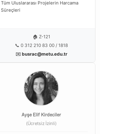
Tüm Uluslararası Projelerin Harcama
Süreçleri
🏠 Z-121
📞 0 312 210 83 00 / 1818
✉️
busrac@metu.edu.tr
Ayşe Elif Kirdeciler
(Ücretsiz İzinli)