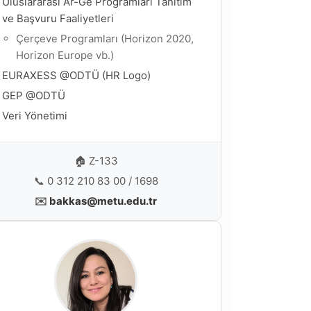
Uluslararası Ar-Ge Programları Tanıtım
ve Başvuru Faaliyetleri
Çerçeve Programları (Horizon 2020,
Horizon Europe vb.)
EURAXESS @ODTÜ (HR Logo)
GEP @ODTÜ
Veri Yönetimi
🏠 Z-133
📞 0 312 210 83 00 / 1698
✉️
bakkas@metu.edu.tr