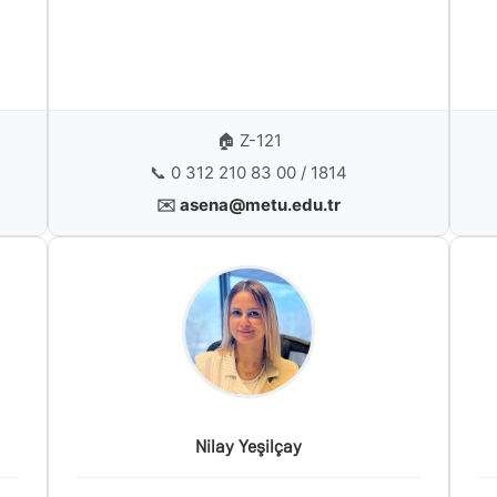
🏠 Z-121
📞 0 312 210 83 00 / 1814
✉️
asena@metu.edu.tr
Nilay Yeşilçay