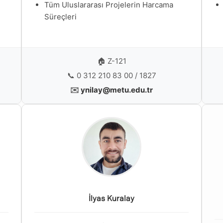
Tüm Uluslararası Projelerin Harcama
Süreçleri
🏠 Z-121
📞 0 312 210 83 00 / 1827
✉️
ynilay@metu.edu.tr
İlyas Kuralay