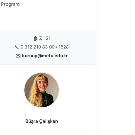
Programı
🏠 Z-121
📞 0 312 210 83 00 / 1828
✉️
burcuy@metu.edu.tr
Büşra Çalışkan