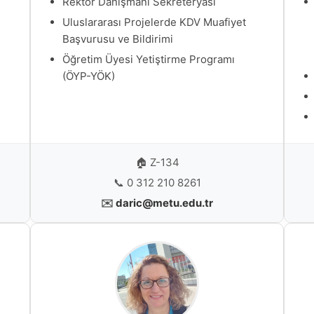
Rektör Danışmanı Sekreteryası
Uluslararası Projelerde KDV Muafiyet
Başvurusu ve Bildirimi
Öğretim Üyesi Yetiştirme Programı
(ÖYP-YÖK)
🏠 Z-134
📞
0 312 210 8261
✉️
daric@metu.edu.tr