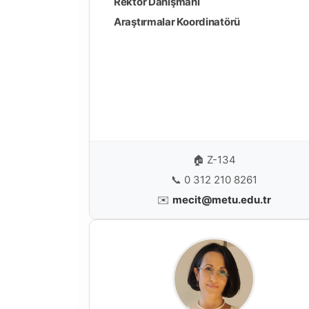
Rektör Danışmanı
Araştırmalar Koordinatörü
🏠 Z-134
📞
0 312 210 8261
✉️
mecit@metu.edu.tr