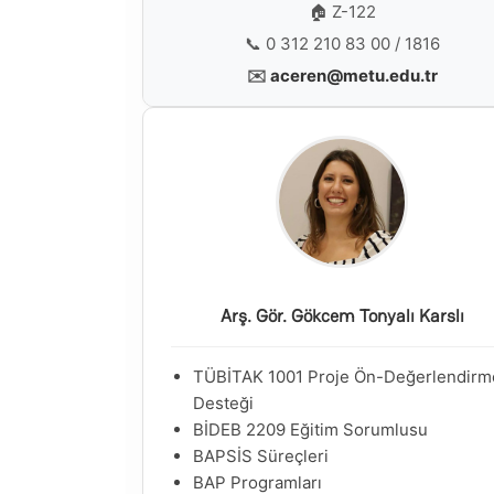
🏠 Z-122
📞 0 312 210 83 00 / 1816
✉️
aceren@metu.edu.tr
Arş. Gör. Gökcem Tonyalı Karslı
TÜBİTAK 1001 Proje Ön-Değerlendirm
Desteği
BİDEB 2209 Eğitim Sorumlusu
BAPSİS Süreçleri
BAP Programları