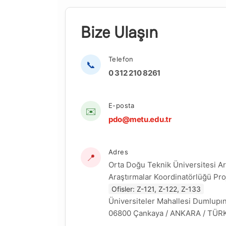
Bize Ulaşın
Telefon
📞
0 312 210 8261
E-posta
✉️
pdo@metu.edu.tr
Adres
📍
Orta Doğu Teknik Üniversitesi Ar
Araştırmalar Koordinatörlüğü Pro
Ofisler: Z-121, Z-122, Z-133
Üniversiteler Mahallesi Dumlupın
06800 Çankaya / ANKARA / TÜR