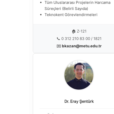
Tüm Uluslararası Projelerin Harcama
Süreçleri (Belirli Sayıda)
Teknokent Görevlendirmeleri
🏠 Z-121
📞 0 312 210 83 00 / 1821
✉️
bkazan@metu.edu.tr
Dr. Eray Şentürk