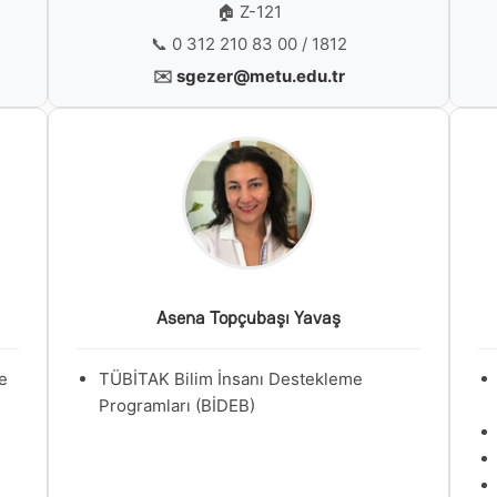
🏠 Z-121
📞 0 312 210 83 00 / 1812
✉️
sgezer@metu.edu.tr
Asena Topçubaşı Yavaş
e
TÜBİTAK Bilim İnsanı Destekleme
Programları (BİDEB)