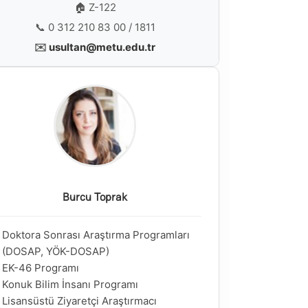
🏠 Z-122
📞 0 312 210 83 00 / 1811
✉️
usultan@metu.edu.tr
Burcu Toprak
Doktora Sonrası Araştırma Programları
(DOSAP, YÖK-DOSAP)
EK-46 Programı
Konuk Bilim İnsanı Programı
Lisansüstü Ziyaretçi Araştırmacı