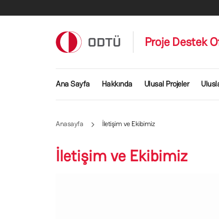
Ana içeriğe atla
Proje Destek Of
Ana gezinti menüsü
Ana Sayfa
Hakkında
Ulusal Projeler
Ulusl
Anasayfa
İletişim ve Ekibimiz
İletişim ve Ekibimiz